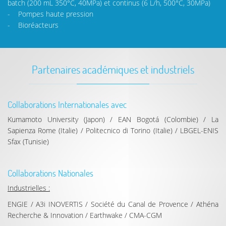
batch (200 mL 350°C, 40MPa) et continus (6 L/h, 500°C, 30MPa)
- Pompes haute pression
- Bioréacteurs
Partenaires académiques et industriels
Collaborations Internationales avec
Kumamoto University (Japon) / EAN Bogotá (Colombie) / La
Sapienza Rome (Italie) / Politecnico di Torino (Italie) / LBGEL-ENIS
Sfax (Tunisie)
Collaborations Nationales
Industrielles :
ENGIE / A3i INOVERTIS / Société du Canal de Provence / Athéna
Recherche & Innovation / Earthwake / CMA-CGM