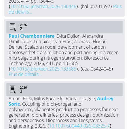
2026, 414, pp.130446.
⟨
10.1016/j.jenvman.2026.130446
⟩. ⟨hal-05701597⟩
Plus
de détails...
2026
Paul Chambonniere
, Evita Dollon, Alexandra
Dimitriades-Lemaire, Jean-François Sassi, Florian
Delrue. Scalable model development of carbon
photosynthetic assimilation and partitioning in a green
microalga during nitrogen starvation. Bioresource
Technology, 2026, 441, pp.133585.
⟨
10.1016/j.biortech.2025.133585
⟩. ⟨cea-05424045⟩
Plus de détails...
2026
Amani Briki, Milos Kacanski, Romain Irague,
Audrey
Soric
. Coupling of biohydrogen and
polyhydroxyalkanoates production processes for next-
generation biorefineries: process design, optimization
and perspectives. Bioprocess and Biosystems
Engineering, 2026, ⟨
10.1007/s00449-026-03325-7
⟩.