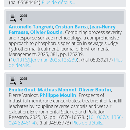
⟨hal-05584464⟩
Plus de détails...
2025
Antonello Tangredi
,
Cristian Barca
,
Jean-Henry
Ferrasse
,
Olivier Boutin
. Combining process severity
and response surface methodology: a comprehensive
approach to phosphorus speciation in sewage sludge
hydrothermal treatment. Journal of Environmental
Management, 2025, 381, pp.125239.
⟨
10.1016/j.jenvman.2025.125239
⟩. ⟨hal-05039217⟩
Plus
de détails...
2025
Emilie Gout
,
Mathias Monnot
,
Olivier Boutin
,
Pierre Vanloot,
Philippe Moulin
. Prospects of
industrial membrane concentrates: treatment of landfill
leachates by coupling reverse osmosis and wet air
oxidation. Environmental Science and Pollution
Research, 2025, 32, pp.16570-16578. ⟨
10.1007/s11356-
024-32461-4
⟩. ⟨hal-04593773⟩
Plus de détails...