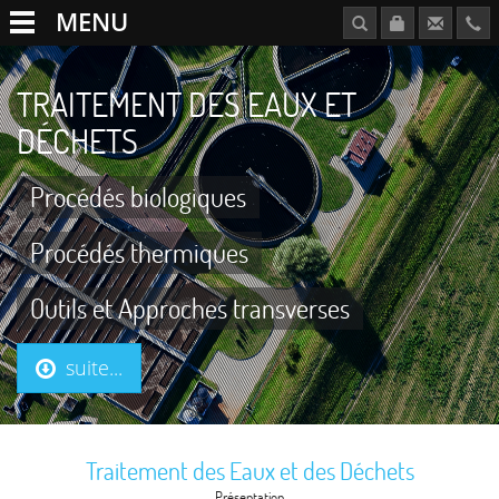
MENU
TRAITEMENT DES EAUX ET
DÉCHETS
Procédés biologiques
Procédés thermiques
Outils et Approches transverses
suite...
Traitement des Eaux et des Déchets
Présentation