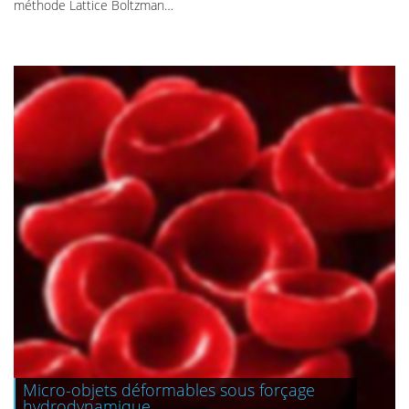
méthode Lattice Boltzman…
Micro-objets déformables sous forçage
+
hydrodynamique