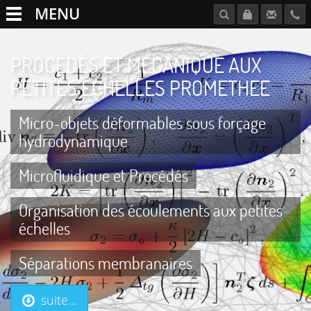
MENU
PROCÉDÉS ET MÉCANIQUE AUX
PETITES ÉCHELLES PROMETHEE
Micro-objets déformables sous forçage
hydrodynamique
Microfluidique et Procédés
Organisation des écoulements aux petites
échelles
Séparations membranaires
suite...