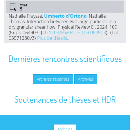
2024
Nathalie Fraysse,
Umberto d'Ortona
, Nathalie
Thomas. Interaction between two large particles in a
dry granular shear flow. Physical Review E , 2024, 109
(6), pp.064903. ⟨
10.1103/PhysRevE.109.064903
⟩. ⟨hal-
03571280v3⟩
Plus de détails...
Dernières rencontres scientifiques
Archives récentes
Archives
Soutenances de thèses et HDR
Archives