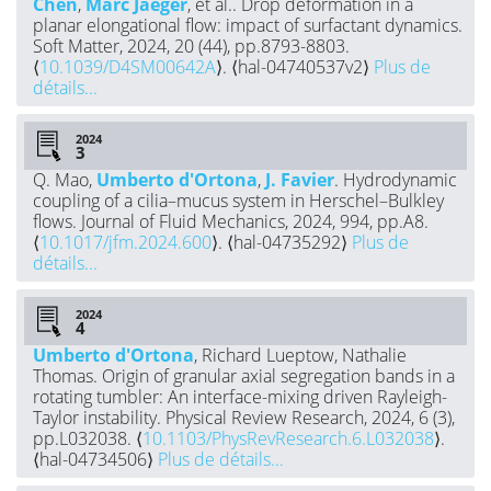
Chen
,
Marc Jaeger
, et al.. Drop deformation in a
planar elongational flow: impact of surfactant dynamics.
Soft Matter, 2024, 20 (44), pp.8793-8803.
⟨
10.1039/D4SM00642A
⟩. ⟨hal-04740537v2⟩
Plus de
détails...
2024
Q. Mao,
Umberto d'Ortona
,
J. Favier
. Hydrodynamic
coupling of a cilia–mucus system in Herschel–Bulkley
flows. Journal of Fluid Mechanics, 2024, 994, pp.A8.
⟨
10.1017/jfm.2024.600
⟩. ⟨hal-04735292⟩
Plus de
détails...
2024
Umberto d'Ortona
, Richard Lueptow, Nathalie
Thomas. Origin of granular axial segregation bands in a
rotating tumbler: An interface-mixing driven Rayleigh-
Taylor instability. Physical Review Research, 2024, 6 (3),
pp.L032038. ⟨
10.1103/PhysRevResearch.6.L032038
⟩.
⟨hal-04734506⟩
Plus de détails...