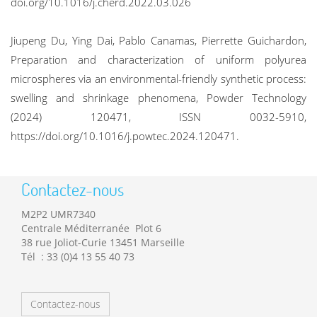
doi.org/10.1016/j.cherd.2022.03.026
Jiupeng Du, Ying Dai, Pablo Canamas, Pierrette Guichardon,
Preparation and characterization of uniform polyurea
microspheres via an environmental-friendly synthetic process:
swelling and shrinkage phenomena, Powder Technology
(2024) 120471, ISSN 0032-5910,
https://doi.org/10.1016/j.powtec.2024.120471.
Contactez-nous
M2P2 UMR7340
Centrale Méditerranée Plot 6
38 rue Joliot-Curie 13451 Marseille
Tél : 33 (0)4 13 55 40 73
Contactez-nous