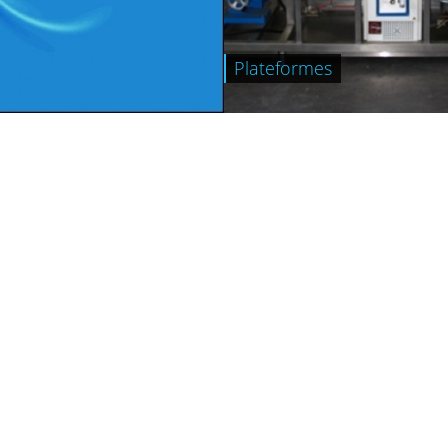
Plateformes
+
M2P2
Li
Le Laboratoire
P
Recherche
T
Formation
O
Valorisation
T
Actualités
I