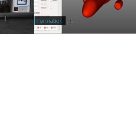
Formation
+
ens Utiles
ublications
hèses / HDR
rganigramme
ravailler au M2P2
ntranet