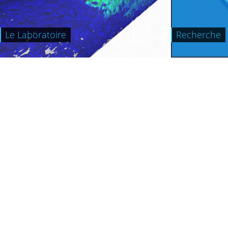
Le Laboratoire
Recherche
+
Contactez-nous
M2P2 UMR7340
Centrale Méditerranée Plot 6
38 rue Joliot-Curie 13451 Marseille
Tél : 33 (0)4 13 55 40 73
Contactez-nous