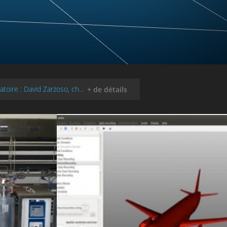
Médiation scientifique - une célébration de la science en dehors de notre laboratoire : David Zarzoso, chercheur au M2P2 dans l’équipe ITC - Instabilités,...
+ de détails