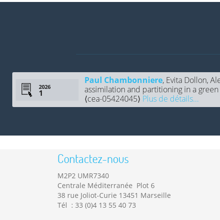
Paul Chambonniere
, Evita Dollon, 
2026
assimilation and partitioning in a gree
⟨cea-05424045⟩
Plus de détails...
Contactez-nous
M2P2 UMR7340
Centrale Méditerranée Plot 6
38 rue Joliot-Curie 13451 Marseille
Tél : 33 (0)4 13 55 40 73