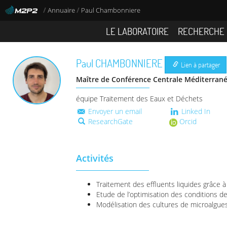
/
/
Annuaire
Paul Chambonniere
LE LABORATOIRE
RECHERCHE
Paul
CHAMBONNIERE
Lien à partager
Maître de Conférence Centrale Méditerran
équipe Traitement des Eaux et Déchets
Envoyer un email
Linked In
ResearchGate
Orcid
Activités
Traitement des effluents liquides grâce à
Etude de l’optimisation des conditions de
Modélisation des cultures de microalgue