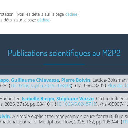
otation (voir les détails sur la page
dédiée
)
 détails sur la page
dédiée
)
Publications scientifiques au M2P2
aspo
,
Guillaume Chiavassa
,
Pierre Boivin
. Lattice-Boltzmann
838. ⟨
10.1016/j.supflu.2025.106838
⟩. ⟨hal-05608205⟩
Plus de dét
 Harlander,
Isabelle Raspo
,
Stéphane Viazzo
. On the influenc
ds, 2025, 37 (3), pp.034101. ⟨
10.1063/5.0248712
⟩. ⟨hal-050074
oivin
. A simple explicit thermodynamic closure for multi-fluid 
national Journal of Multiphase Flow, 2025, 182, pp.105044. ⟨
10