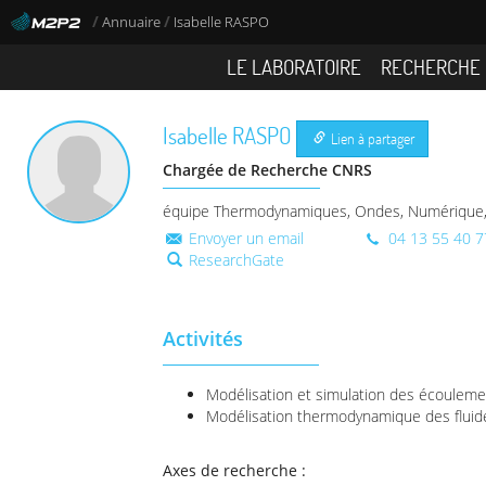
/
/
Annuaire
Isabelle RASPO
LE LABORATOIRE
RECHERCHE
Isabelle
RASPO
Lien à partager
Chargée de Recherche CNRS
équipe Thermodynamiques, Ondes, Numérique, 
Envoyer un email
04 13 55 40 7
ResearchGate
Activités
Modélisation et simulation des écoulement
Modélisation thermodynamique des fluid
Axes de recherche :