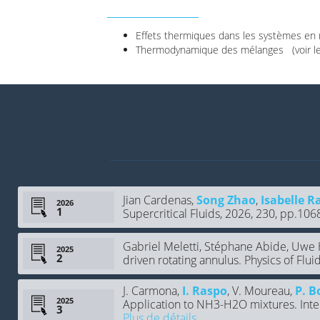
________________
Effets thermiques dans les systèmes en r
Thermodynamique des mélanges (voir les
Jian Cardenas,
Song Zhao
,
Isabelle R
2026
Supercritical Fluids, 2026, 230, pp.106
Gabriel Meletti, Stéphane Abide, Uwe
2025
driven rotating annulus. Physics of Flui
J. Carmona,
I. Raspo
, V. Moureau,
P. B
2025
Application to NH3-H2O mixtures. Inter
Plus de détails...