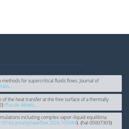
 methods for supercritical fluids flows. Journal of
ails...
e of the heat transfer at the free surface of a thermally
12⟩
Plus de détails...
simulations including complex vapor–liquid equilibria:
.1016/j.ijmultiphaseflow.2024.105044
⟩. ⟨hal-05007303⟩