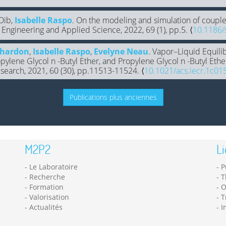
 Dib,
Isabelle Raspo
. On the modeling and simulation of coupl
f Engineering and Applied Science, 2022, 69 (1), pp.5. ⟨
10.1186/
chardon
,
Isabelle Raspo
,
Evelyne Neau
. Vapor–Liquid Equil
pylene Glycol n -Butyl Ether, and Propylene Glycol n -Butyl Eth
esearch, 2021, 60 (30), pp.11513-11524. ⟨
10.1021/acs.iecr.1c01
Publications plus anciennes
M2P2
Li
Le Laboratoire
P
Recherche
T
Formation
O
Valorisation
T
Actualités
I