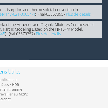
ed adsorption and thermosolutal convection in
s44147-021-00054-4
⟩. ⟨hal-03567395⟩
Plus de détails...
ibria of the Aqueous and Organic Mixtures Composed of
er. Part II: Modeling Based on the NRTL-PR Model.
545
⟩. ⟨hal-03379757⟩
Plus de détails...
ens Utiles
ublications
hèses / HDR
rganigramme
ravailler au M2P2
ntranet