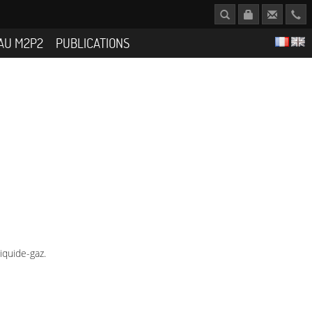
AU M2P2
PUBLICATIONS
iquide-gaz.