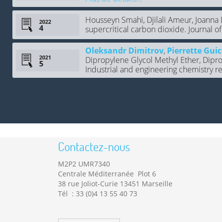
Housseyn Smahi, Djilali Ameur, Joanna
2022
supercritical carbon dioxide. Journal o
Oleksandr Dimitrov
,
Pierrette Gui
2021
Dipropylene Glycol Methyl Ether, Dipro
Industrial and engineering chemistry r
Contactez-nous
M2P2 UMR7340
Centrale Méditerranée Plot 6
38 rue Joliot-Curie 13451 Marseille
Tél : 33 (0)4 13 55 40 73