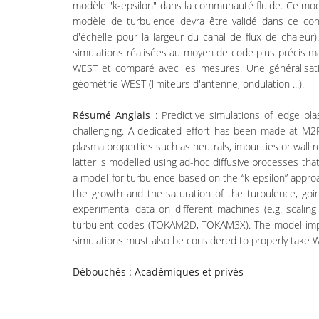
modèle "k-epsilon" dans la communauté fluide. Ce modèle
modèle de turbulence devra être validé dans ce con
d'échelle pour la largeur du canal de flux de chale
simulations réalisées au moyen de code plus préci
WEST et comparé avec les mesures. Une généralisati
géométrie WEST (limiteurs d'antenne, ondulation ...).
Résumé Anglais
: Predictive simulations of edge pl
challenging. A dedicated effort has been made at M
plasma properties such as neutrals, impurities or wall 
latter is modelled using ad-hoc diffusive processes tha
a model for turbulence based on the “k-epsilon” approa
the growth and the saturation of the turbulence, goin
experimental data on different machines (e.g. scalin
turbulent codes (TOKAM2D, TOKAM3X). The model impl
simulations must also be considered to properly take W
Débouchés : Académiques et privés