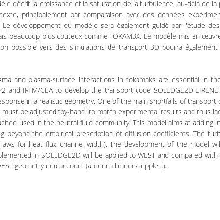
 décrit la croissance et la saturation de la turbulence, au-delà de la 
texte, principalement par comparaison avec des données expérimenta
ur). Le développement du modèle sera également guidé par l'étude des
s mais beaucoup plus couteux comme TOKAM3X. Le modèle mis en œuv
on possible vers des simulations de transport 3D pourra également
asma and plasma-surface interactions in tokamaks are essential in th
2P2 and IRFM/CEA to develop the transport code SOLEDGE2D-EIRENE th
response in a realistic geometry. One of the main shortfalls of transport
t must be adjusted “by-hand” to match experimental results and thus lack
ched used in the neutral fluid community. This model aims at adding in
g beyond the empirical prescription of diffusion coefficients. The t
g laws for heat flux channel width). The development of the model wil
emented in SOLEDGE2D will be applied to WEST and compared with exp
EST geometry into account (antenna limiters, ripple…).