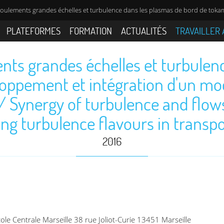
coulements grandes échelles et turbulence dans les plasmas de bord de toka
PLATEFORMES
FORMATION
ACTUALITÉS
TRAVAILLER 
nts grandes échelles et turbulen
oppement et intégration d'un mo
 / Synergy of turbulence and flo
ing turbulence flavours in transp
2016
e Centrale Marseille 38 rue Joliot-Curie 13451 Marseille