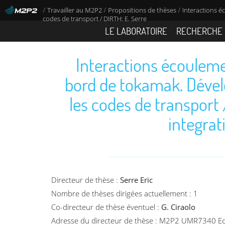
/
/
/
Travailler au M2P2
Propositions de thèses
Interactions é
codes de transport / DIRTH: E. Serre
LE LABORATOIRE
RECHERCHE
Interactions écouleme
bord de tokamak. Dével
les codes de transport
integrat
Directeur de thèse :
Serre Eric
Nombre de thèses dirigées actuellement : 1
Co-directeur de thèse éventuel :
G. Ciraolo
Adresse du directeur de thèse : M2P2 UMR7340 Ecol