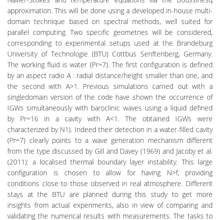
approximation. This will be done using a developed in-house multi-
domain technique based on spectral methods, well suited for
parallel computing. Two specific geometries will be considered,
corresponding to experimental setups used at the Brandeburg
University of Technologie (BTU) Cottbus Senftenberg, Germany.
The working fluid is water (Pr=7). The first configuration is defined
by an aspect radio A : radial distance/height smaller than one, and
the second with A>1. Previous simulations carried out with a
singledomain version of the code have shown the occurrence of
IGWs simultaneously with baroclinic waves using a liquid defined
by Pr=16 in a cavity with A<1. The obtained IGWs were
characterized by N1). Indeed their detection in a water-filled cavity
(Pr=7) clearly points to a wave generation mechanism different
from the type discussed by Gill and Davey (1969) and Jacoby et al.
(2011): a localised thermal boundary layer instability. This large
configuration is chosen to allow for having N>f, providing
conditions close to those observed in real atmosphere. Different
stays at the BTU are planned during this study to get more
insights from actual experiments, also in view of comparing and
validating the numerical results with measurements. The tasks to