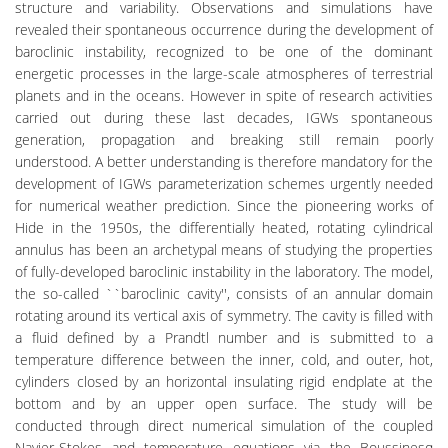
structure and variability. Observations and simulations have
revealed their spontaneous occurrence during the development of
baroclinic instability, recognized to be one of the dominant
energetic processes in the large-scale atmospheres of terrestrial
planets and in the oceans. However in spite of research activities
carried out during these last decades, IGWs spontaneous
generation, propagation and breaking still remain poorly
understood. A better understanding is therefore mandatory for the
development of IGWs parameterization schemes urgently needed
for numerical weather prediction. Since the pioneering works of
Hide in the 1950s, the differentially heated, rotating cylindrical
annulus has been an archetypal means of studying the properties
of fully-developed baroclinic instability in the laboratory. The model,
the so-called ``baroclinic cavity'', consists of an annular domain
rotating around its vertical axis of symmetry. The cavity is filled with
a fluid defined by a Prandtl number and is submitted to a
temperature difference between the inner, cold, and outer, hot,
cylinders closed by an horizontal insulating rigid endplate at the
bottom and by an upper open surface. The study will be
conducted through direct numerical simulation of the coupled
Navier-Stokes and temperature equations via the Boussinesq