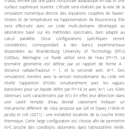
chaud, fermée par une paroi horizontale adiabatique en bas et une
surface supérieure ouverte. L'étude sera réalisée par la voie de la
simulation numérique directe des équations couplées de Navier-
Stokes et de température via l'approximation de Boussinesq. Elle
sera effectuée avec un code multi-domaine développé au
laboratoire basé sur les méthodes spectrales, bien adapté au
calcul parallèle. Deux configurations spécifiques seront
considérées, correspondant à des bancs expérimentaux
disponibles au Brandenburg University of Technology (BTU)
Cottbus, Allemagne. Le fluide utilisé sera de l'eau (Pr=7). La
première géométrie est définie par un rapport de forme A :
distance radiale/hauteur < 1, et la seconde avec A>1. Des
simulations menées avec la version monodomaine du code ont
révélé l'apparition d'IGWs simultanément avec les vagues
baroclines pour un liquide défini par Pr=16 et avec A<1. Les IGWs
obtenues sont caractérisées par N1). En effet leur détection dans
une cavité remplie d'eau devrait clairement indiquer un
mécanisme différent de celui proposé par Gill et Davey (1969) et
Jacoby et coll. (2011) : une instabilité localisée de la couche limite
thermique. Cette large configuration est choisie afin de permettre
N>f, proche des conditions observées dans l'atmosphère réelle.