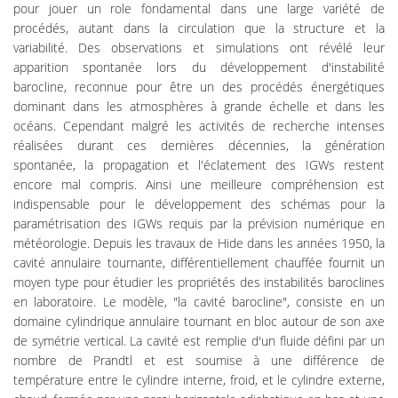
pour jouer un role fondamental dans une large variété de
procédés, autant dans la circulation que la structure et la
variabilité. Des observations et simulations ont révélé leur
apparition spontanée lors du développement d'instabilité
barocline, reconnue pour être un des procédés énergétiques
dominant dans les atmosphères à grande échelle et dans les
océans. Cependant malgré les activités de recherche intenses
réalisées durant ces dernières décennies, la génération
spontanée, la propagation et l'éclatement des IGWs restent
encore mal compris. Ainsi une meilleure compréhension est
indispensable pour le développement des schémas pour la
paramétrisation des IGWs requis par la prévision numérique en
météorologie. Depuis les travaux de Hide dans les années 1950, la
cavité annulaire tournante, différentiellement chauffée fournit un
moyen type pour étudier les propriétés des instabilités baroclines
en laboratoire. Le modèle, "la cavité barocline", consiste en un
domaine cylindrique annulaire tournant en bloc autour de son axe
de symétrie vertical. La cavité est remplie d'un fluide défini par un
nombre de Prandtl et est soumise à une différence de
température entre le cylindre interne, froid, et le cylindre externe,