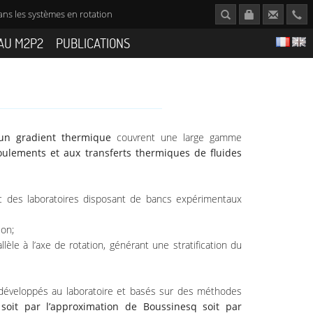
ans les systèmes en rotation
AU M2P2
PUBLICATIONS
'un gradient thermique
couvrent une large gamme
coulements et aux transferts thermiques de fluides
c des laboratoires disposant de bancs expérimentaux
ion;
llèle à l’axe de rotation, générant une stratification du
éveloppés au laboratoire et basés sur des méthodes
 soit par l’approximation de Boussinesq soit par