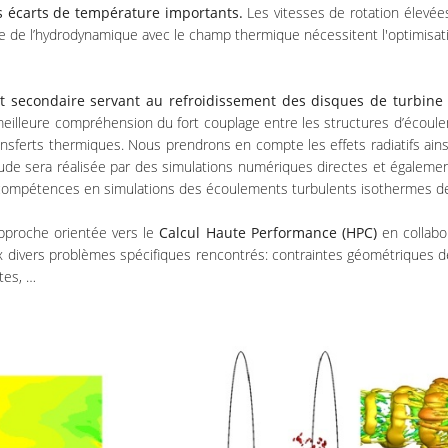
 écarts de température importants.
Les vitesses de rotation élevées
age de l’hydrodynamique avec le champ thermique nécessitent l'optimis
uit secondaire servant au refroidissement des disques de turbin
eilleure compréhension du fort couplage entre les structures d’écoul
sferts thermiques. Nous prendrons en compte les effets radiatifs ains
 L’étude sera réalisée par des simulations numériques directes et égale
s compétences en simulations des écoulements turbulents isothermes 
pproche orientée vers le
Calcul Haute Performance (HPC)
en collabo
ux divers problèmes spécifiques rencontrés: contraintes géométriques d
ntes, …