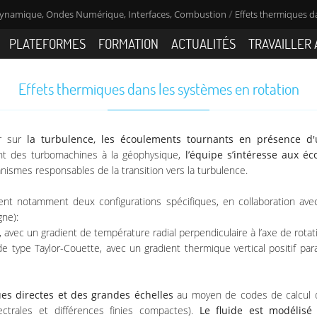
/
namique, Ondes Numérique, Interfaces, Combustion
Effets thermiques d
PLATEFORMES
FORMATION
ACTUALITÉS
TRAVAILLER 
Effets thermiques dans les systèmes en rotation
er sur
la turbulence, les écoulements tournants en présence d
llant des turbomachines à la géophysique,
l’équipe s’intéresse aux é
canismes responsables de la transition vers la turbulence.
ent notamment deux configurations spécifiques, en collaboration ave
ne):
c, avec un gradient de température radial perpendiculaire à l’axe de rotat
de type Taylor-Couette, avec un gradient thermique vertical positif para
es directes et des grandes échelles
au moyen de codes de calcul d
ctrales et différences finies compactes).
Le fluide est modélisé