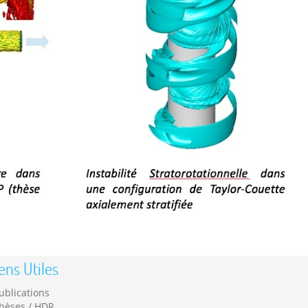
ens Utiles
ublications
hèses / HDR