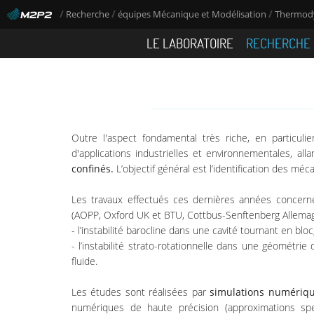
/
/
/
Recherche
équipes Mécanique et Modélisation
Thermody
LE LABORATOIRE
RECHERCHE
Outre l'aspect fondamental très riche, en particuli
d'applications industrielles et environnementales, a
confinés.
L’objectif général est l’identification des mé
Les travaux effectués ces dernières années concern
(AOPP, Oxford UK et BTU, Cottbus-Senftenberg Allemag
- l’instabilité barocline dans une cavité tournant en blo
- l’instabilité strato-rotationnelle dans une géométrie 
fluide.
Les études sont réalisées par
simulations numériqu
numériques de haute précision (approximations spe