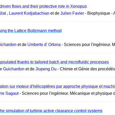
riven flows and their protective role in Xenopus
llat
,
Laurent Kodjabachian
et de
Julien Favier
- Biophysique -
using the Lattice Boltzmann method
uichardon
et de
Umberto d' Ortona
- Sciences pour l'ingénieur. 
apsulated thanks to tailored batch and microfluidic processes
te Guichardon
et de
Jiupeng Du
- Chimie et Génie des procédés
lation sur moteur d'hélicoptères par approche physique et machi
rre Sagaut
- Sciences pour l'ingénieur. Mécanique et physique d
the simulation of turbine active clearance control systems