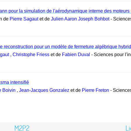
nn pour la simulation de l'aérodynamique interne des moteurs 
on de
Pierre Sagaut
et de
Julien Aaron Joseph Bohbot
- Sciences
e reconstruction pour un modèle de fermeture algébrique hyb
agaut
,
Christophe Friess
et de
Fabien Duval
- Sciences pour l'i
sma intensifié
e Boivin
,
Jean-Jacques Gonzalez
et de
Pierre Freton
- Sciences
M2P2
Li