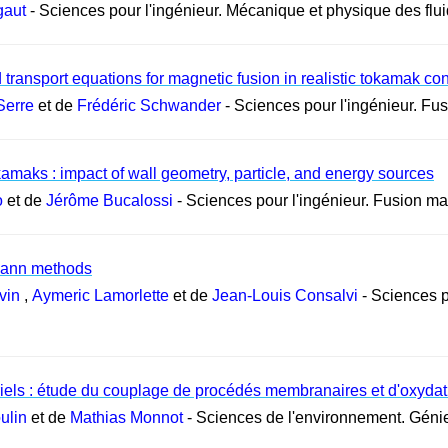
gaut
- Sciences pour l'ingénieur. Mécanique et physique des flu
 transport equations for magnetic fusion in realistic tokamak co
Serre
et de
Frédéric Schwander
- Sciences pour l'ingénieur. Fu
okamaks : impact of wall geometry, particle, and energy sources
o
et de
Jérôme Bucalossi
- Sciences pour l'ingénieur. Fusion m
zmann methods
vin
,
Aymeric Lamorlette
et de
Jean-Louis Consalvi
- Sciences p
ustriels : étude du couplage de procédés membranaires et d'oxyd
ulin
et de
Mathias Monnot
- Sciences de l'environnement. Géni