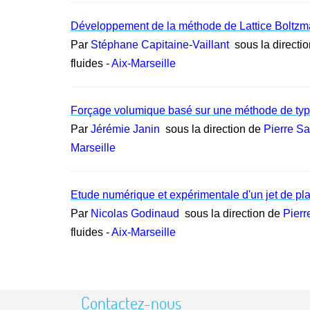
Développement de la méthode de Lattice Boltzma
Par
Stéphane Capitaine-Vaillant
sous la directi
fluides -
Aix-Marseille
Forçage volumique basé sur une méthode de typ
Par
Jérémie Janin
sous la direction de
Pierre S
Marseille
Etude numérique et expérimentale d'un jet de pla
Par
Nicolas Godinaud
sous la direction de
Pierr
fluides -
Aix-Marseille
Contactez-nous