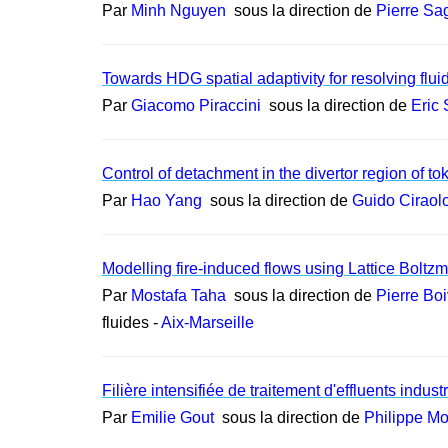
Par
Minh Nguyen
sous la direction de
Pierre Sa
Towards HDG spatial adaptivity for resolving fluid
Par
Giacomo Piraccini
sous la direction de
Eric 
Control of detachment in the divertor region of t
Par
Hao Yang
sous la direction de
Guido Ciraol
Modelling fire-induced flows using Lattice Bolt
Par
Mostafa Taha
sous la direction de
Pierre Boi
fluides -
Aix-Marseille
Filière intensifiée de traitement d'effluents ind
Par
Emilie Gout
sous la direction de
Philippe Mo