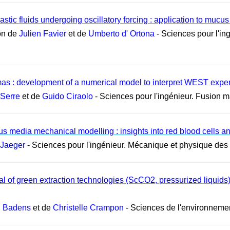
stic fluids undergoing oscillatory forcing : application to mucu
on de
Julien Favier
et de
Umberto d' Ortona
- Sciences pour l'in
as : development of a numerical model to interpret WEST expe
 Serre
et de
Guido Ciraolo
- Sciences pour l'ingénieur. Fusion 
media mechanical modelling : insights into red blood cells and
 Jaeger
- Sciences pour l'ingénieur. Mécanique et physique des 
tial of green extraction technologies (ScCO2, pressurized liquids
h Badens
et de
Christelle Crampon
- Sciences de l'environneme