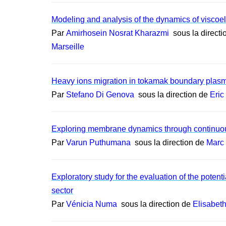
Modeling and analysis of the dynamics of viscoela
Par
Amirhosein Nosrat Kharazmi
sous la directi
Marseille
Heavy ions migration in tokamak boundary plasm
Par
Stefano Di Genova
sous la direction de
Eric
Exploring membrane dynamics through continuous 
Par
Varun Puthumana
sous la direction de
Marc
Exploratory study for the evaluation of the poten
sector
Par
Vénicia Numa
sous la direction de
Elisabet