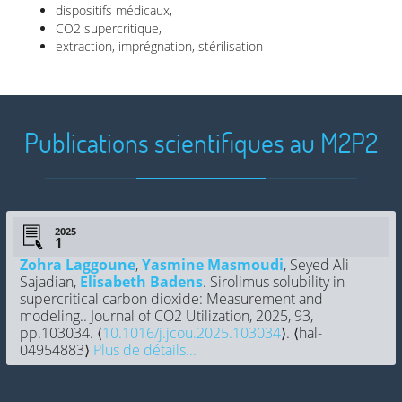
dispositifs médicaux,
CO2 supercritique,
extraction, imprégnation, stérilisation
Publications scientifiques au M2P2
2025
Zohra Laggoune
,
Yasmine Masmoudi
, Seyed Ali
Sajadian,
Elisabeth Badens
. Sirolimus solubility in
supercritical carbon dioxide: Measurement and
modeling.. Journal of CO2 Utilization, 2025, 93,
pp.103034. ⟨
10.1016/j.jcou.2025.103034
⟩. ⟨hal-
04954883⟩
Plus de détails...