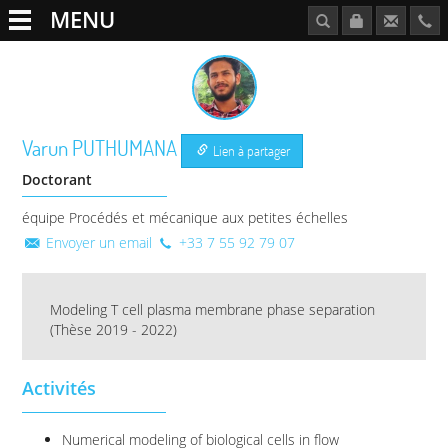
MENU
Varun
PUTHUMANA
Lien à partager
Doctorant
équipe Procédés et mécanique aux petites échelles
Envoyer un email
+33 7 55 92 79 07
Modeling T cell plasma membrane phase separation
(Thèse 2019 - 2022)
Activités
Numerical modeling of biological cells in flow