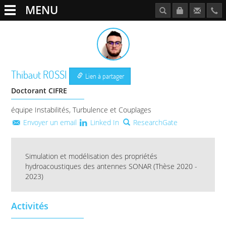
MENU
Thibaut
ROSSI
Lien à partager
Doctorant CIFRE
équipe Instabilités, Turbulence et Couplages
Envoyer un email
Linked In
ResearchGate
Simulation et modélisation des propriétés
hydroacoustiques des antennes SONAR (Thèse 2020 -
2023)
Activités