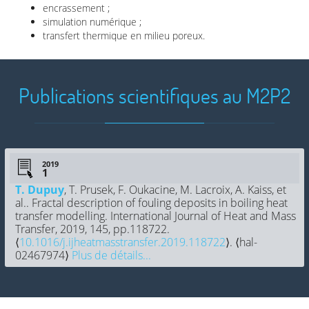
encrassement ;
simulation numérique ;
transfert thermique en milieu poreux.
Publications scientifiques au M2P2
2019
T. Dupuy
, T. Prusek, F. Oukacine, M. Lacroix, A. Kaiss, et
al.. Fractal description of fouling deposits in boiling heat
transfer modelling. International Journal of Heat and Mass
Transfer, 2019, 145, pp.118722.
⟨
10.1016/j.ijheatmasstransfer.2019.118722
⟩. ⟨hal-
02467974⟩
Plus de détails...