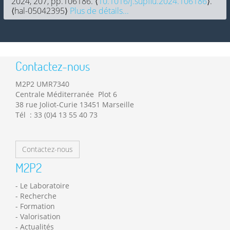
2024, 207, pp.106186. ⟨
10.1016/j.supflu.2024.106186
⟩.
⟨hal-05042395⟩
Plus de détails...
Contactez-nous
M2P2 UMR7340
Centrale Méditerranée Plot 6
38 rue Joliot-Curie 13451 Marseille
Tél : 33 (0)4 13 55 40 73
Contactez-nous
M2P2
Le Laboratoire
Recherche
Formation
Valorisation
Actualités