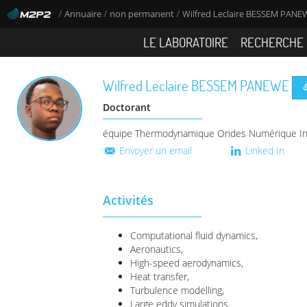
/
/
/
Annuaire
non permanent
Wilfred Leclaire BESSEM PANE
LE LABORATOIRE
RECHERCHE
Wilfred Leclaire
BESSEM PANEWE
Doctorant
équipe Thermodynamique Ondes Numérique In
Envoyer un email
Linked In
Activités
Computational fluid dynamics,
Aeronautics,
High-speed aerodynamics,
Heat transfer,
Turbulence modelling,
Large eddy simulations.