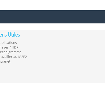
ens Utiles
ublications
hèses / HDR
rganigramme
ravailler au M2P2
ntranet