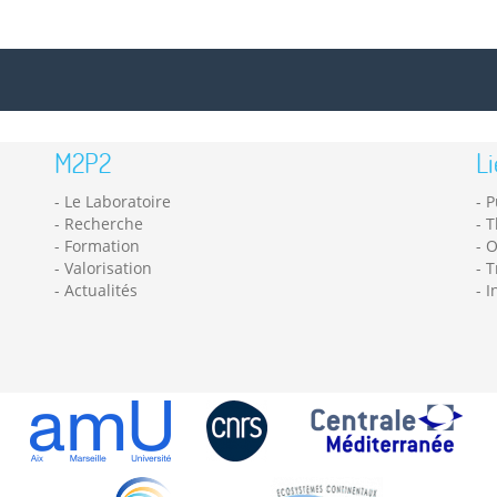
M2P2
Li
Le Laboratoire
P
Recherche
T
Formation
O
Valorisation
T
Actualités
I