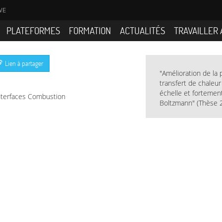
WE
PLATEFORMES
FORMATION
ACTUALITÉS
TRAVAILLER 
Lien à partager
"Amélioration de la
transfert de chaleu
échelle et fortemen
terfaces Combustion
Boltzmann" (Thèse 