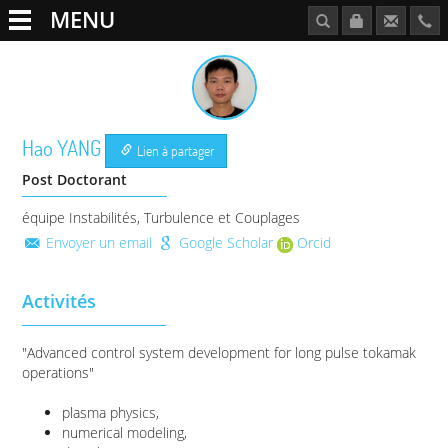
MENU
Hao
YANG
Lien à partager
Post Doctorant
équipe Instabilités, Turbulence et Couplages
Envoyer un email
Google Scholar
Orcid
Activités
"Advanced control system development for long pulse tokamak
operations"
plasma physics,
numerical modeling,