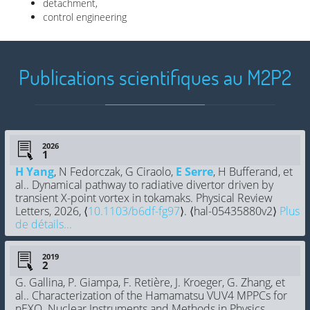
detachment,
control engineering
Publications scientifiques au M2P2
2026
H Yang
, N Fedorczak, G Ciraolo,
E Serre
, H Bufferand, et
al.. Dynamical pathway to radiative divertor driven by
transient X-point vortex in tokamaks. Physical Review
Letters, 2026, ⟨
10.1103/b6df-fg97
⟩. ⟨hal-05435880v2⟩
Plus
de détails...
2019
G. Gallina, P. Giampa, F. Retière, J. Kroeger, G. Zhang, et
al.. Characterization of the Hamamatsu VUV4 MPPCs for
nEXO. Nuclear Instruments and Methods in Physics