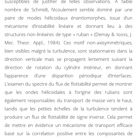
susceptibles de justifier de telles observations. A faible
nombre de Schmidt, l’écoulement semble dominé par une
paire de modes hélicoïdaux énantiomorphes, issue d’un
mécanisme d’instabilité linéaire et donnant lieu à des
structures non-linéaires de type « ruban » (Demay & Iooss, J.
Mec. Theor. Appl., 1984). Ces motif non-axisymmétriques,
bien visibles malgré la turbulence, sont stationnaires dans la
direction verticale mais se propagent lentement suivant la
direction de rotation du cylindre intérieur, en donnant
l’apparence d’une disparition périodique d’interfaces.
L’examen du spectre du flux de flottabilité permet de montrer
que les ondes hélicoïdales à l’origine des rubans sont
également responsables du transport de masse vers le haut,
tandis que les petites échelles de la turbulence tendent à
produire un flux de flottabilité de signe inverse. Cela permet
de mettre en évidence un mécanisme de transport efficace
basé sur la corrélation positive entre les composantes de