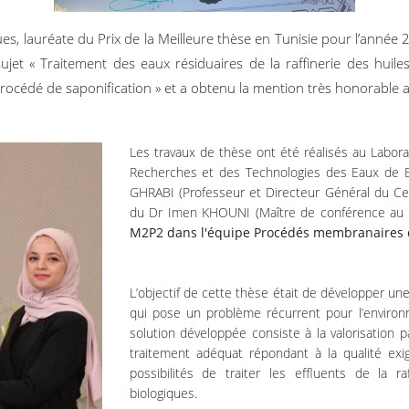
s, lauréate du Prix de la Meilleure thèse en Tunisie pour l’année
ujet « Traitement des eaux résiduaires de la raffinerie des huil
 procédé de saponification » et a obtenu la mention très honorable av
Les travaux de thèse ont été réalisés au Labo
Recherches et des Technologies des Eaux de Bo
GHRABI (Professeur et Directeur Général du Ce
du Dr Imen KHOUNI (Maître de conférence au L
M2P2 dans l'équipe Procédés membranaires di
L’objectif de cette thèse était de développer un
qui pose un problème récurrent pour l’environ
solution développée consiste à la valorisation p
traitement adéquat répondant à la qualité exig
possibilités de traiter les effluents de la 
biologiques.