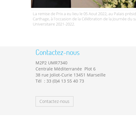
La remise de Prix a eu lieu le 05 Aout 2022, au Palais prési
Carthage, à l'occasion de la Célébration de la Journée du 
Universitaire 2021-2022.
Contactez-nous
M2P2 UMR7340
Centrale Méditerranée Plot 6
38 rue Joliot-Curie 13451 Marseille
Tél : 33 (0)4 13 55 40 73
Contactez-nous