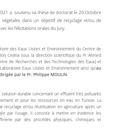
 2021 a soutenu sa thèse de doctorat le 20 Octobre
es végétales dans un objectif de recyclage et/ou de
ec les félicitations orales du jury.
ratoire des Eaux Usées et Environnement du Centre de
rj Cedria sous la direction scientifique du Pr Ahmed
ntre de Recherches et des Technologies des Eaux) et
aboratoire Eaux Usées et Environnement ainsi qu'
au
rigée par le Pr. Philippe MOULIN.
e solution durable concernant un effluent très polluants
nement et pour les ressources en eau en Tunisie. La
ar recyclage et/ou réutilisation en agriculture après un
ée par l’usage. Il consiste à mettre en évidence les
raffinerie par des procédés physiques, chimiques et