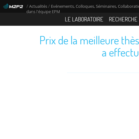
/
/
Actualités
Evénements, Colloques, Séminaires, Collaboratio
dans l'équipe EPM
LE LABORATOIRE
RECHERCHE
Prix de la meilleure thè
a effect