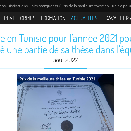
/
ns, Distinctions, Faits marquants
Prix de la meilleure thèse en Tunisie pou
PLATEFORMES
FORMATION
ACTUALITÉS
TRAVAILLER 
se en Tunisie pour l’année 2021 p
ué une partie de sa thèse dans l'é
août 2022