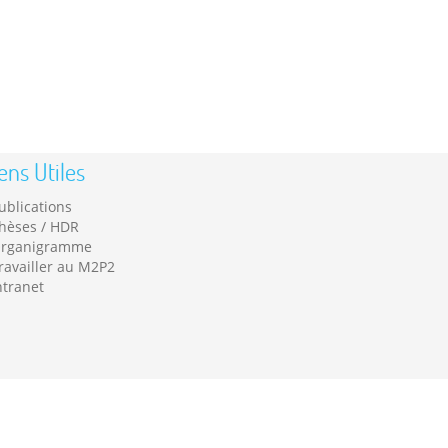
ens Utiles
ublications
hèses / HDR
rganigramme
ravailler au M2P2
ntranet