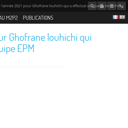
r l’année 2021 pour Ghofrane louhichi qui a effectué une partie de sa thèse
AU M2P2
PUBLICATIONS
our Ghofrane louhichi qui
quipe EPM