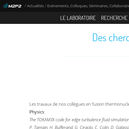
/
/
Actualités
Evénements, Colloques, Séminaires, Collaboratio
LE LABORATOIRE
RECHERCHE
Des cherc
Les travaux de nos collègues en fusion thermonucléa
Physics
:
The TOKAM3X code for edge turbulence fluid simulatio
P. Tamain, H. Bufferand, G. Ciraolo, C. Colin, D. Galass