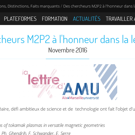
/
ns, Distinctions, Faits marquants
Des chercheurs M2P2 à l'honneur dans l
PLATEFORMES
FORMATION
ACTUALITÉS
TRAVAILLER 
heurs M2P2 à l'honneur dans la 
Novembre 2016
ire, défi ambitieux de science et de technologie ont fait l'objet d
ns of tokamak plasmas in versatile magnetic geometries
i, Ph. Ghendrih, F. Schwander, E. Serre