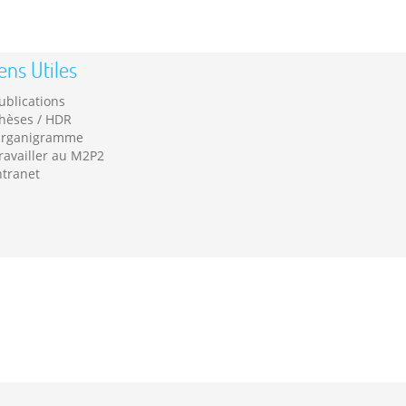
ens Utiles
ublications
hèses / HDR
rganigramme
ravailler au M2P2
ntranet