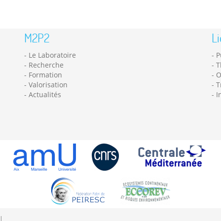
M2P2
Li
Le Laboratoire
P
Recherche
T
Formation
O
Valorisation
T
Actualités
I
|