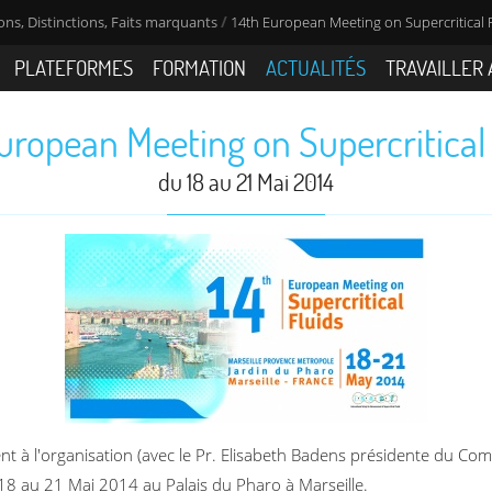
/
ns, Distinctions, Faits marquants
14th European Meeting on Supercritical 
PLATEFORMES
FORMATION
ACTUALITÉS
TRAVAILLER 
uropean Meeting on Supercritical
du 18 au 21 Mai 2014
t à l'organisation (avec le Pr. Elisabeth Badens présidente du Comi
 18 au 21 Mai 2014 au Palais du Pharo à Marseille.