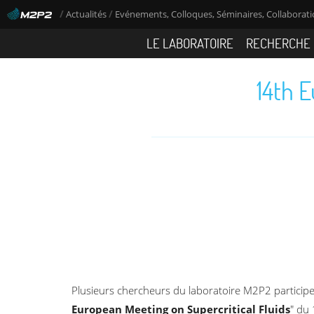
/
/
Actualités
Evénements, Colloques, Séminaires, Collaboratio
LE LABORATOIRE
RECHERCHE
14th E
Plusieurs chercheurs du laboratoire M2P2 participen
European Meeting on Supercritical Fluids
" du