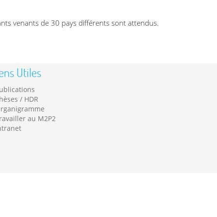
pants venants de 30 pays différents sont attendus.
ens Utiles
ublications
hèses / HDR
rganigramme
ravailler au M2P2
ntranet