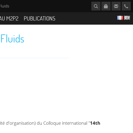
Fluids
AU M2P2
PUBLICATIONS
 Fluids
té d'organisation) du Colloque international "
14th