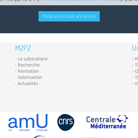
Publications plus anciennes
M2P2
Us
Le Laboratoire
P
Recherche
T
Formation
O
Valorisation
T
Actualités
I