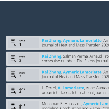
Kai Zhang
,
Aymeric Lamorlette
. An
2020
Journal of Heat and Mass Transfer, 202
Kai Zhang
, Salman Verma, Arnaud Tr
2020
convective number. Fire Safety Journal
Kai Zhang
,
Aymeric Lamorlette
. An
2020
Journal of Heat and Mass Transfer, 202
L. Terrei,
A. Lamorlette
, Anne Gantea
2019
urban interfaces. International Journal o
Mohamad El Houssami,
Aymeric Lamo
2018
modeling. Combustion and Flame, 2018,