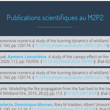
Publications scientifiques au M2P2
 extensive numerical study of the burning dynamics of wildland 
0, 160, pp.120174. ⟨
10.1016/j.ijheatmasstransfer.2020.120174
⟩
ouvé,
Aymeric Lamorlette
. A study of the canopy effect on fir
, 2020, 112, pp.102950. ⟨
10.1016/j.firesaf.2020.102950
⟩. ⟨hal-
 extensive numerical study of the burning dynamics of wildland 
0, 160, pp.120174. ⟨
10.1016/j.ijheatmasstransfer.2020.120174
⟩
ume. Modelling the fire propagation from the fuel bed to the l
f Wildland Fire, 2019, 28 (2), pp.113. ⟨
10.1071/WF18090
⟩. ⟨ha
rlette
,
Dominique Morvan
, Rory M Hadden, Albert Simeoni
 190, pp.12-24. ⟨
10.1016/j.combustflame.2017.09.038
⟩. ⟨hal