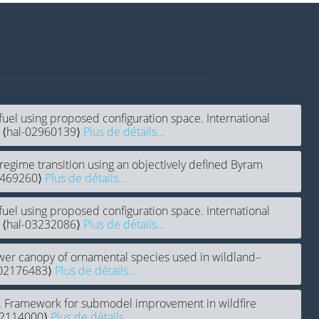
fuel using proposed configuration space. International
. ⟨hal-02960139⟩
Plus de détails...
e regime transition using an objectively defined Byram
02469260⟩
Plus de détails...
fuel using proposed configuration space. International
. ⟨hal-03232086⟩
Plus de détails...
ower canopy of ornamental species used in wildland–
l-02176483⟩
Plus de détails...
. Framework for submodel improvement in wildfire
-02114000⟩
Plus de détails...