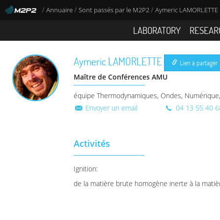
/
/
/
Annuaire
Sont passés par le M2P2
Aymeric LAMORLETTE
LABORATORY
RESEAR
Aymeric
LAMORLETTE
Lien à partager
Maître de Conférences AMU
équipe Thermodynamiques, Ondes, Numérique, 
Envoyer un email
04 13 55 40 6
Activités
Ignition:
de la matière brute homogène inerte à la mati