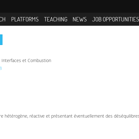
CH
PLATFORMS
TEACHING
NEWS
JOB OPPORTUNITIE
Interfaces et Combustion
8
ère hétérogène, réactive et présentant éventuellement des déséquilibre