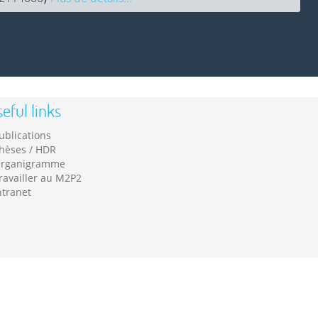
eful links
ublications
hèses / HDR
rganigramme
ravailler au M2P2
ntranet