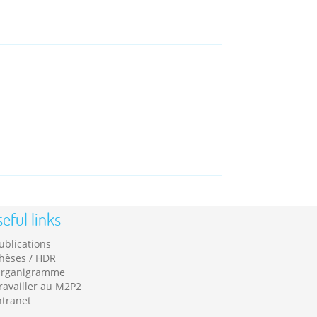
eful links
ublications
hèses / HDR
rganigramme
ravailler au M2P2
ntranet