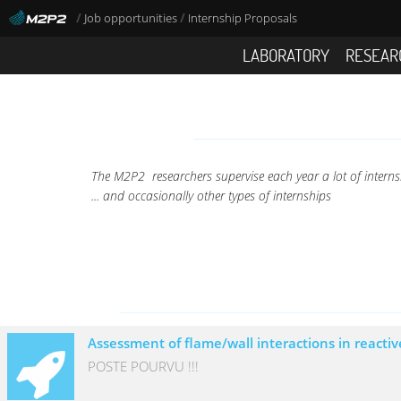
/
/
Job opportunities
Internship Proposals
LABORATORY
RESEAR
The M2P2 researchers supervise each year a lot of interns
... and occasionally other types of internships
Assessment of flame/wall interactions in reacti
POSTE POURVU !!!