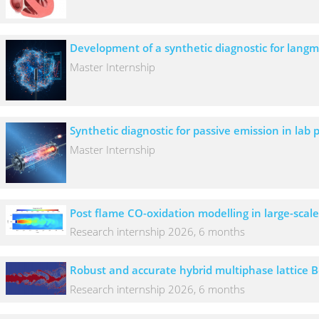
Development of a synthetic diagnostic for langm
Master Internship
Synthetic diagnostic for passive emission in lab
Master Internship
Post flame CO-oxidation modelling in large-scal
Research internship 2026, 6 months
Robust and accurate hybrid multiphase lattice 
Research internship 2026, 6 months