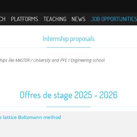
CH
PLATFORMS
TEACHING
NEWS
JOB OPPORTUNITIE
Internship proposals
hips like MASTER / University and PFE / Engineering school
Offres de stage 2025 - 2026
ve lattice Boltzmann method