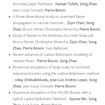
boundary layer ﬂashback ;
Hassan Tofaili, Song Zhao
,
Jean-Louis Consalvi,
Pierre Boivin
A three-dimensional study on premixed ﬂame
propagation in narrow channels ;
Ziyin Chen, Song
Zhao
, Bruno Denet, Christophe Almarcha,
Pierre Boivin
Study of ﬂames in the thickness of a Hele-Shaw cell ;
Bruno Denet, Christophe Almarcha,
Ziyin Chen, Song
Zhao, Pierre Boivin
, Yves Ballossier
Recent advances in Lattice-Boltzmann modeling of
reactive ﬂows ;
Pierre Boivin, Song Zhao
Numerical simulations of large-scale H2 enriched
industrial burners using the Lattice-Boltzmann method
;
Uday Chikkabikkodu, Jose-Luis Andres Lopez, Song
Zhao,
Jean-Louis Consalvi,
Pierre Boivin
Numerical simulation of the HYLON Burner with a
hybrid Lattice-Boltzmann Method ;
Ilyasse Mir, Song