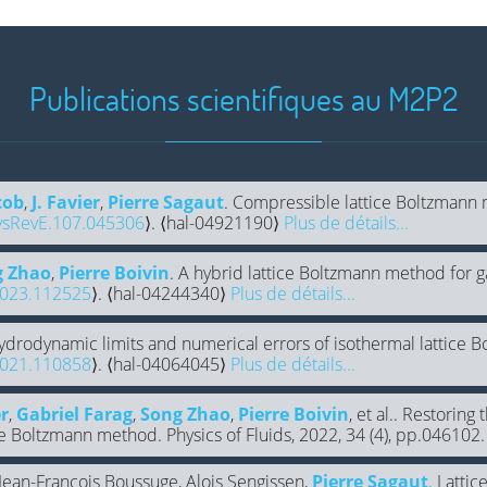
Publications scientifiques au M2P2
acob
,
J. Favier
,
Pierre Sagaut
. Compressible lattice Boltzmann m
ysRevE.107.045306
⟩. ⟨hal-04921190⟩
Plus de détails...
g Zhao
,
Pierre Boivin
. A hybrid lattice Boltzmann method for g
.2023.112525
⟩. ⟨hal-04244340⟩
Plus de détails...
ydrodynamic limits and numerical errors of isothermal lattice 
.2021.110858
⟩. ⟨hal-04064045⟩
Plus de détails...
r
,
Gabriel Farag
,
Song Zhao
,
Pierre Boivin
, et al.. Restorin
ce Boltzmann method. Physics of Fluids, 2022, 34 (4), pp.046102.
 Jean-François Boussuge, Alois Sengissen,
Pierre Sagaut
. Latti