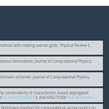
ethod with rotating overset grids. Physical Review E ,
aseous detonations. Journal of Computational Physics,
Boltzmann schemes. Journal of Computational Physics,
g the conservativity of characteristic-based segregated
 ⟨
10.1063/5.0083377
⟩. ⟨hal-03627520⟩
Plus de détails...
ce Boltzmann method for computational aeroacoustics on