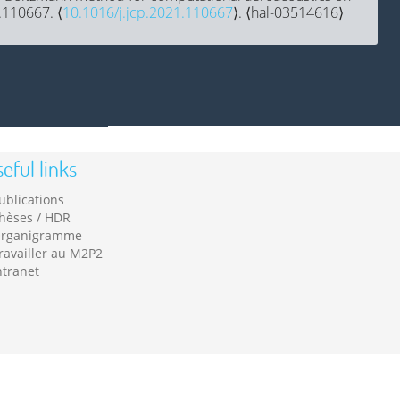
.110667. ⟨
10.1016/j.jcp.2021.110667
⟩. ⟨hal-03514616⟩
eful links
ublications
hèses / HDR
rganigramme
ravailler au M2P2
ntranet