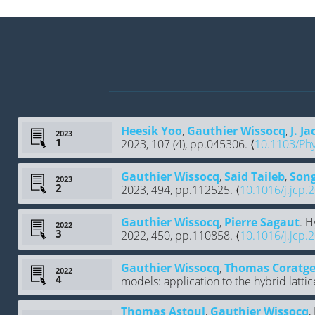
Heesik Yoo
,
Gauthier Wissocq
,
J. J
2023
2023, 107 (4), pp.045306. ⟨
10.1103/Ph
Gauthier Wissocq
,
Said Taileb
,
Son
2023
2023, 494, pp.112525. ⟨
10.1016/j.jcp
Gauthier Wissocq
,
Pierre Sagaut
. H
2022
2022, 450, pp.110858. ⟨
10.1016/j.jcp
Gauthier Wissocq
,
Thomas Coratge
2022
models: application to the hybrid latti
Thomas Astoul
,
Gauthier Wissocq
,