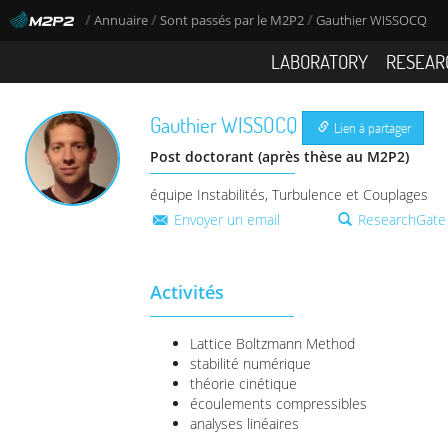
/
/
/
Annuaire
Sont passés par le M2P2
Gauthier WISSOCQ
LABORATORY
RESEAR
Gauthier
WISSOCQ
Lien à partager
Post doctorant (après thèse au M2P2)
équipe Instabilités, Turbulence et Couplages
Envoyer un email
ResearchGate
Activités
Lattice Boltzmann Method
stabilité numérique
théorie cinétique
écoulements compressibles
analyses linéaires